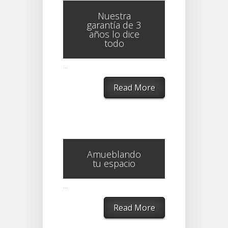
Nuestra
garantía de 3
años lo dice
todo
...
Read More
Amueblando
tu espacio
...
Read More