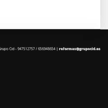
rupo Cid - 947512757 / 656948654 |
reformas@grupocid.es