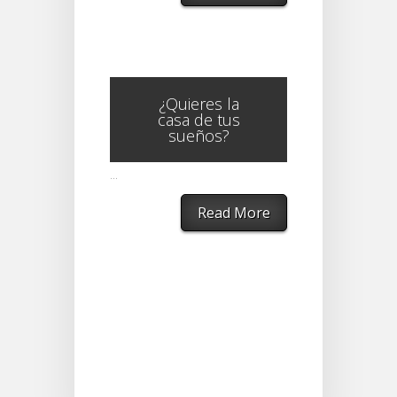
¿Quieres la
casa de tus
sueños?
...
Read More