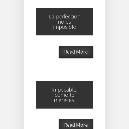
La perfección
no es
imposible
...
Read More
Impecable,
como te
mereces.
...
Read More